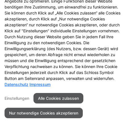
Angebote zu optimieren. Einige Funktionen dieser Website
Schere
benötigen Ihre Zustimmung, um einwandfrei zu funktionieren.
Sie können durch Klick auf „Alle Cookies zulassen“ alle Cookies
Kindergarderobe
Schneidebrett Set
akzeptieren, durch Klick auf „Nur notwendige Cookies
akzeptieren“ nur notwendige Cookies akzeptieren, oder durch
Duschbad
Venenbalsam
Spülbürsten Set
Klick auf "Einstellungen" individuelle Einstellungen vornehmen.
Sandkasten Set
Durch Nutzung dieser Website geben Sie in jedem Fall Ihre
Einwilligung zu den notwendigen Cookies. Die
Einwilligungserklärung (des Nutzers, bzw. dessen Gerät) wird
gespeichert, um deren Abfrage nicht erneut wiederholen zu
Seitenübersicht
Kontakt
Impressum
müssen und die Einwilligung entsprechend der gesetzlichen
Datenschutz
Barrierefreiheit
Verpflichtung nachweisen zu können. Sie können Ihre Cookie
Einstellungen jederzeit durch Klick auf das Schloss Symbol
© 2026 Äskulap Apotheke
Button am Seitenrand anpassen, verwalten und widerrufen.
Datenschutz
Impressum
Einstellungen
Alle Cookies zulassen
Nur notwendige Cookies akzeptieren