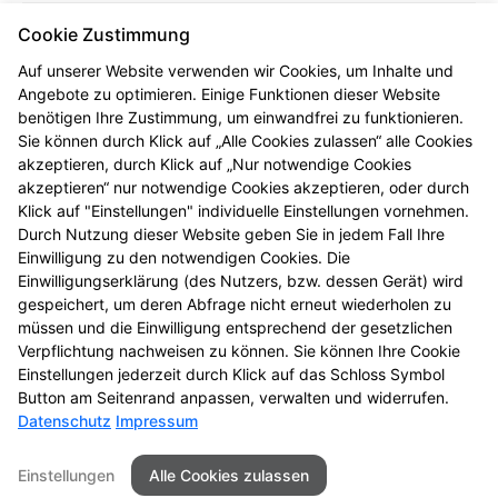
PLZ/Ort:
Cookie Zustimmung
45770 Marl
Auf unserer Website verwenden wir Cookies, um Inhalte und
Telefon:
Angebote zu optimieren. Einige Funktionen dieser Website
02365 35710
benötigen Ihre Zustimmung, um einwandfrei zu funktionieren.
Sie können durch Klick auf „Alle Cookies zulassen“ alle Cookies
Fax:
akzeptieren, durch Klick auf „Nur notwendige Cookies
+49 (2365) 381320
akzeptieren“ nur notwendige Cookies akzeptieren, oder durch
Klick auf "Einstellungen" individuelle Einstellungen vornehmen.
E-Mail:
Durch Nutzung dieser Website geben Sie in jedem Fall Ihre
post@apothekerfiedler.de
Einwilligung zu den notwendigen Cookies. Die
Einwilligungserklärung (des Nutzers, bzw. dessen Gerät) wird
Öffnungszeiten
gespeichert, um deren Abfrage nicht erneut wiederholen zu
müssen und die Einwilligung entsprechend der gesetzlichen
Mo, Di, Do, Fr
: 08:30-13:00 und 14:30-18:30
Verpflichtung nachweisen zu können. Sie können Ihre Cookie
Mi, Sa
: 08:30-13:00
Einstellungen jederzeit durch Klick auf das Schloss Symbol
Button am Seitenrand anpassen, verwalten und widerrufen.
Datenschutz
Impressum
Seitenübersicht
Kontakt
Impressum
Einstellungen
Alle Cookies zulassen
Datenschutz
Barrierefreiheit