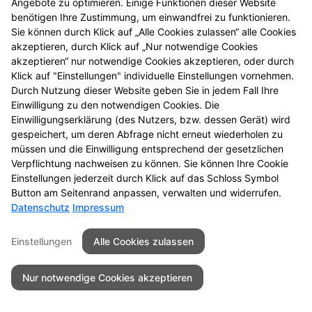
Angebote zu optimieren. Einige Funktionen dieser Website
Reisenthel Carrybag
benötigen Ihre Zustimmung, um einwandfrei zu funktionieren.
classic, z.B. Variante
Sie können durch Klick auf „Alle Cookies zulassen“ alle Cookies
akzeptieren, durch Klick auf „Nur notwendige Cookies
Leo macchiato
akzeptieren“ nur notwendige Cookies akzeptieren, oder durch
Klick auf "Einstellungen" individuelle Einstellungen vornehmen.
Durch Nutzung dieser Website geben Sie in jedem Fall Ihre
Einwilligung zu den notwendigen Cookies. Die
Seitenübersicht
Kontakt
Impressum
Einwilligungserklärung (des Nutzers, bzw. dessen Gerät) wird
gespeichert, um deren Abfrage nicht erneut wiederholen zu
Datenschutz
Barrierefreiheit
müssen und die Einwilligung entsprechend der gesetzlichen
Verpflichtung nachweisen zu können. Sie können Ihre Cookie
© 2026 Äskulap Apotheke
Einstellungen jederzeit durch Klick auf das Schloss Symbol
Button am Seitenrand anpassen, verwalten und widerrufen.
Datenschutz
Impressum
Einstellungen
Alle Cookies zulassen
Nur notwendige Cookies akzeptieren