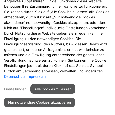
Angebote zu optimieren. Einige Funktionen dieser Website
benötigen Ihre Zustimmung, um einwandfrei zu funktionieren.
Pencill
Sie können durch Klick auf „Alle Cookies zulassen“ alle Cookies
akzeptieren, durch Klick auf „Nur notwendige Cookies
Pocketcase
Homeoffice Set
akzeptieren“ nur notwendige Cookies akzeptieren, oder durch
Klick auf "Einstellungen" individuelle Einstellungen vornehmen.
Pillendose
Durch Nutzung dieser Website geben Sie in jedem Fall Ihre
Einwilligung zu den notwendigen Cookies. Die
Play-Doh Knete
Einwilligungserklärung (des Nutzers, bzw. dessen Gerät) wird
MySac
Filzblume 64cm
Bügelperlen
gespeichert, um deren Abfrage nicht erneut wiederholen zu
müssen und die Einwilligung entsprechend der gesetzlichen
Safari
Verpflichtung nachweisen zu können. Sie können Ihre Cookie
Mix&Match
Einstellungen jederzeit durch Klick auf das Schloss Symbol
Button am Seitenrand anpassen, verwalten und widerrufen.
Datenschutz
Impressum
Seitenübersicht
Kontakt
Impressum
Datenschutz
Barrierefreiheit
Einstellungen
Alle Cookies zulassen
Nur notwendige Cookies akzeptieren
© 2026 Äskulap Apotheke